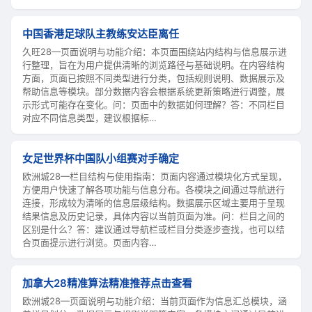
中国香港足球队主教练安达臣离任
久旺28—页面说明与功能介绍：本页面围绕站内结构与信息展示进
行整理，旨在为用户提供清晰的浏览路径与基础说明。在内容结构
方面，页面已按照不同类型进行分类，包括规则说明、数据展示及
帮助信息等模块。部分数据内容会根据系统更新策略进行调整，展
示形式可能存在变化。问：页面中的数据如何理解？答：不同栏目
对应不同信息类型，建议根据标…
女足世界杯中国队小组赛对手确定
欧洲城28—栏目结构与使用指南：页面内容通过模块化方式呈现，
方便用户快速了解各项功能与信息分布。各模块之间通过导航进行
连接，形成较为清晰的信息层级结构。数据展示区域主要用于呈现
结果信息及历史记录，具体内容以当前页面为准。问：栏目之间的
区别是什么？答：建议通过导航栏或栏目分类逐步查找，也可以结
合页面提示进行浏览。页面内容…
加拿大28精准算法精准推荐点击查看
欧洲城28—页面说明与功能介绍：当前页面作为信息汇总模块，涵