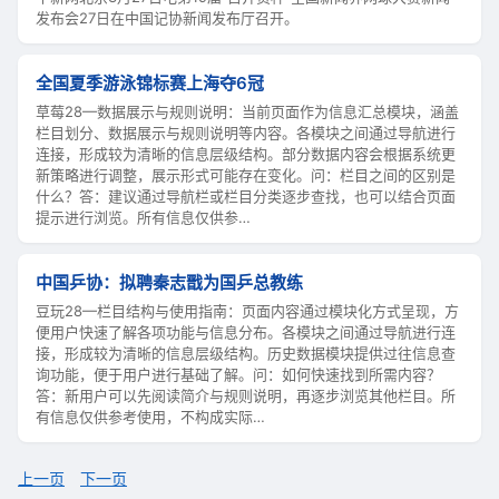
发布会27日在中国记协新闻发布厅召开。
全国夏季游泳锦标赛上海夺6冠
草莓28—数据展示与规则说明：当前页面作为信息汇总模块，涵盖
栏目划分、数据展示与规则说明等内容。各模块之间通过导航进行
连接，形成较为清晰的信息层级结构。部分数据内容会根据系统更
新策略进行调整，展示形式可能存在变化。问：栏目之间的区别是
什么？答：建议通过导航栏或栏目分类逐步查找，也可以结合页面
提示进行浏览。所有信息仅供参…
中国乒协：拟聘秦志戬为国乒总教练
豆玩28—栏目结构与使用指南：页面内容通过模块化方式呈现，方
便用户快速了解各项功能与信息分布。各模块之间通过导航进行连
接，形成较为清晰的信息层级结构。历史数据模块提供过往信息查
询功能，便于用户进行基础了解。问：如何快速找到所需内容？
答：新用户可以先阅读简介与规则说明，再逐步浏览其他栏目。所
有信息仅供参考使用，不构成实际…
上一页
下一页