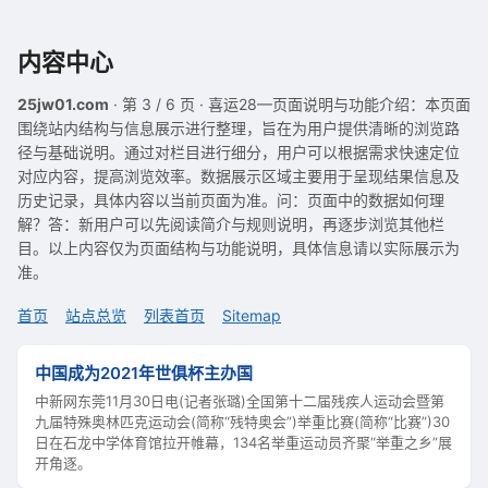
内容中心
25jw01.com
· 第 3 / 6 页 · 喜运28—页面说明与功能介绍：本页面
围绕站内结构与信息展示进行整理，旨在为用户提供清晰的浏览路
径与基础说明。通过对栏目进行细分，用户可以根据需求快速定位
对应内容，提高浏览效率。数据展示区域主要用于呈现结果信息及
历史记录，具体内容以当前页面为准。问：页面中的数据如何理
解？答：新用户可以先阅读简介与规则说明，再逐步浏览其他栏
目。以上内容仅为页面结构与功能说明，具体信息请以实际展示为
准。
首页
站点总览
列表首页
Sitemap
中国成为2021年世俱杯主办国
中新网东莞11月30日电(记者张璐)全国第十二届残疾人运动会暨第
九届特殊奥林匹克运动会(简称“残特奥会”)举重比赛(简称“比赛”)30
日在石龙中学体育馆拉开帷幕，134名举重运动员齐聚“举重之乡”展
开角逐。