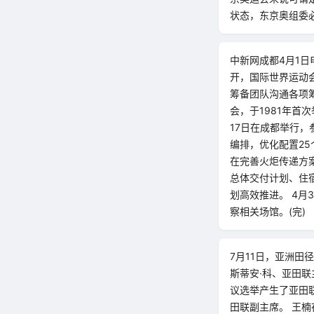
状态，东京奥组委
中新网成都4月1日
开，国际世界运动会
筹备团队沟通各项
会，于1981年首
17日在成都举行，
编排，优化配置2
在完善火炬传递方案
总体交付计划、住
划高效推进。 4月
察相关场馆。(完)
7月11日，亚洲田
斯蒂安·科、亚田
议选举产生了亚田
田联副主席。 王楠