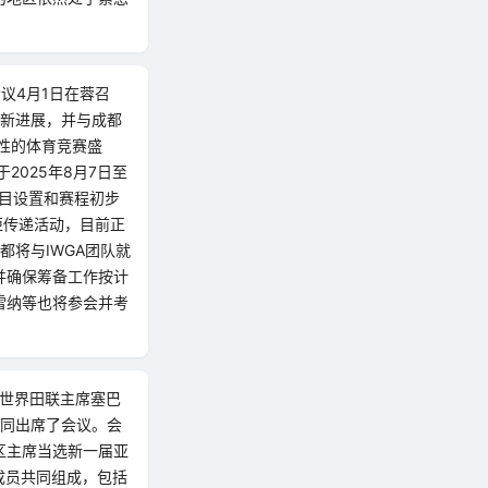
会议4月1日在蓉召
最新进展，并与成都
性的体育竞赛盛
2025年8月7日至
项目设置和赛程初步
炬传递活动，目前正
都将与IWGA团队就
并确保筹备工作按计
鲁雷纳等也将参会并考
。世界田联主席塞巴
共同出席了会议。会
区主席当选新一届亚
成员共同组成，包括