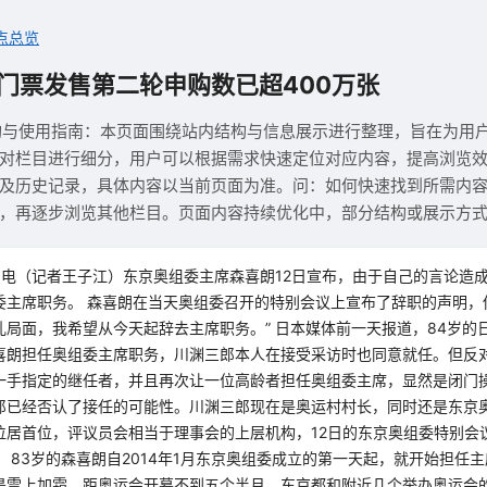
点总览
门票发售第二轮申购数已超400万张
构与使用指南：本页面围绕站内结构与信息展示进行整理，旨在为用
对栏目进行细分，用户可以根据需求快速定位对应内容，提高浏览
及历史记录，具体内容以当前页面为准。问：如何快速找到所需内
，再逐步浏览其他栏目。页面内容持续优化中，部分结构或展示方
2日电（记者王子江）东京奥组委主席森喜朗12日宣布，由于自己的言论造
委主席职务。 森喜朗在当天奥组委召开的特别会议上宣布了辞职的声明，
乱局面，我希望从今天起辞去主席职务。” 日本媒体前一天报道，84岁的
喜朗担任奥组委主席职务，川渊三郎本人在接受采访时也同意就任。但反
一手指定的继任者，并且再次让一位高龄者担任奥组委主席，显然是闭门操
郎已经否认了接任的可能性。川渊三郎现在是奥运村村长，同时还是东京
位居首位，评议员会相当于理事会的上层机构，12日的东京奥组委特别会
 83岁的森喜朗自2014年1月东京奥组委成立的第一天起，就开始担任
是雪上加霜。距奥运会开幕不到五个半月，东京都和附近几个举办奥运会