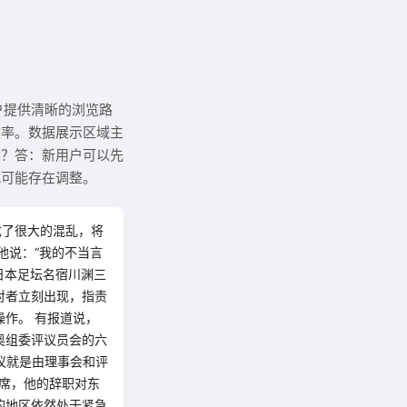
户提供清晰的浏览路
效率。数据展示区域主
容？答：新用户可以先
式可能存在调整。
成了很大的混乱，将
他说：“我的不当言
日本足坛名宿川渊三
对者立刻出现，指责
作。 有报道说，
奥组委评议员会的六
议就是由理事会和评
主席，他的辞职对东
的地区依然处于紧急