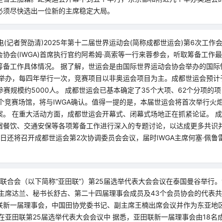
必须尽快选出一位新的主席稳定大局。
电(记者贺劭清)2025年第十二届世界运动会(简称成都世运会)第6次工作
协会(IWGA)首席执行官约阿希姆·高索等一行来蓉参会，听取筹备工作
筹备工作具体情况。 据了解，世运会是由国际世界运动会协会举办的国际
次举办，每四年举行一次，竞赛项目以非奥运会项目为主。成都世运会预计于
参赛规模约5000人。 成都世运会已基本确定了35个大项、62个分项的
5个竞赛场馆，将与IWGA确认。值得一提的是，本届世运会将首次举行火
。 在重大活动方面，成都世运会开幕式、闭幕式场地正在抓紧论证。 成
宿餐饮、交通安保等各项筹备工作进行深入的专题讨论，以达成更多共识
3日还将召开成都世运会第2次协调委员会会议，届时IWGA主席何塞·佩
径联合会（以下简称“亚田联”）第25届选举代表大会会议在泰国曼谷举行
联主席达兰、秘书长舒古、第二十四届理事会成员及43个会员协会的代表
联新一届理事会，中国田协党委书记、副主席王楠出席会议并作为东亚地
在亚田联第25届选举代表大会会议中 据悉，亚田联新一届理事会由18名