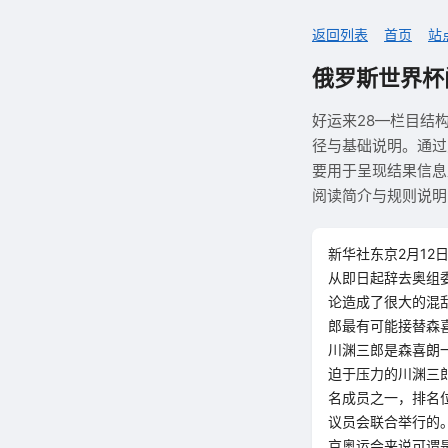
返回列表
首页
站
俄罗斯世界杯
好运来28—栏目结
径与基础说明。通过
要用于呈现结果信息
阅读简介与规则说明
新华社东京2月1
从即日起辞去奥组
论造成了很大的混
郎最有可能接替森
川渊三郎是森喜朗
迫于压力的川渊三
名成员之一，排名
议员会联合举行的。
京奥运会来说可谓