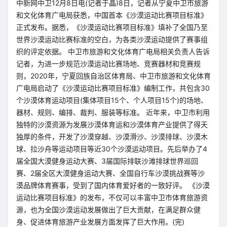
中新网中卫12月8日电(记者于晶)8日，记者从宁夏中卫市旅游
和文化体育广电局获悉，中国首本《沙漠运动比赛项目标准》
正式发布。据悉，《沙漠运动比赛项目标准》填补了全国乃至
世界沙漠运动比赛标准的空白，为各类沙漠运动提供了赛事组
织的评定依据。 中卫市旅游和文化体育广电局相关负责人告诉
记者，为进一步规范沙漠运动比赛场地、竞赛器材和竞赛规
则，2020年，宁夏回族自治区体育局、中卫市旅游和文化体育
广电局启动了《沙漠运动比赛项目标准》编制工作，共包含30
个沙漠体育运动项目(集体项目15个、个人项目15个)的场地、
器材、规则、编排、裁判、服装等标准。 近年来，中卫市利用
独特的沙漠资源为发展沙漠体育运和沙漠体育产业提供了得天
独厚的条件，开发了沙漠穿越、沙漠滑沙、沙漠排球、沙漠木
球、拉沙舟等运动项目等近30个沙漠运动项目。先后举办了4
届全国大漠健身运动大赛、3届国际排联沙滩排球世界巡回
赛、2届全区大漠健身运动大赛、全国自行车沙漠挑战赛等沙
漠品牌体育赛事，受到了国内体育爱好者的一致好评。 《沙漠
运动比赛项目标准》的发布，不仅可以丰富中卫市体育旅游资
源，也为全国沙漠运动发展做出了巨大贡献，在满足群众健
身、促进体育旅游产业发展方面发挥了巨大作用。(完)