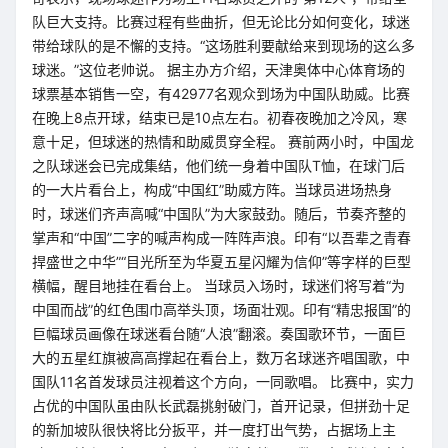
队巨大支持。比赛过程有些曲折，但无论比分如何变化，球迷
带给球队的是不懈的支持。“这场胜利要献给来到现场的这么多
球迷。”这位老帅说。 据主办方介绍，天津奥体中心体育场的
球票基本销售一空，有42977名观众到场为中国队助威。比赛
在晚上8点开球，结束已是10点左右。初春夜晚加之冷风，寒
意十足，但球迷的热情和助威贯穿全程。 赛前两小时，中国龙
之队球迷会已完成集结，他们统一身着中国队T恤，在球门后
的一大片看台上，构成“中国红”助威方阵。当球员进场热身
时，球迷们齐声高喊“中国队”为大家鼓劲。随后，节奏齐整的
掌声和“中国”二字的喊声构成一阵阵声浪。印有“以吾辈之青春
捍盛世之中华”“目光所至为华夏五星闪耀为信仰”等字样的巨型
横幅，醒目地挂在看台上。 当球员入场时，球迷们将写着“为
中国而战”的红色围巾高举头顶，场面壮观。印有“精忠报国”的
巨幅球员画像在球迷看台随“人浪”翻滚。奏国歌环节，一面巨
大的五星红旗被高高撑起在看台上，数万名球迷齐唱国歌，中
国队11名首发球员注视着这个方向，一同歌唱。 比赛中，实力
占优的中国队虽由队长武磊挑射破门，首开记录，但拼劲十足
的新加坡队很快将比分扳平，并一度打出气势，占据场上主