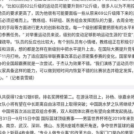
步。“比如以前62公斤级的运动员可能要升到67公斤级，很多人以为不用
动员的要求更高了，因为他很有可能要面临一些从原来69公斤级降下来的
伍必须迎难而上。“教练组、科研组、医务组会发挥团队的力量，去周全地
复的手段等方面进行更大的创新和改变。每一个级别都需要把原有的水平
参赛任务。” 对举重运动员来说，级别的变动足够影响运动生涯的“巨变
理疏导。“队员的反应也比较大，有个别队员有小情绪，教练组正在积极引
馁和沮丧，想的都是怎样在新级别中把水平提升上去，在国际大赛提升竞争
于11月打响，为了适应国际举联赛事改革后必须密集参赛的变化，国家举
办的全国超霸赛就是一次尝试，于杰认为效果不错。“我们演练了运动员尽
大家具备这样的能力，可以做到短时间内恢复不错的比赛状态并稳定发挥
心。”（记者袁雪婧）
队共获得12金12银6铜，排名奖牌榜第二。在游泳项目上，孙杨、徐嘉余
女队小将有望在中长距离自由泳项目上取得突破；中国跳水梦之队将继续
，中国将首次派出混双组合参赛，双人和团体比赛也有望向金牌发起挑战。
8月31日—9月15日中国 国际篮球顶级赛事——男篮世界杯将在2019年来
、南京、武汉、深圳、佛山、东莞8座城市展开角逐，争夺世界篮球的最高
运会上斩获4枚金牌。“专业人做专业事”的改革方向，为家门口举办的男