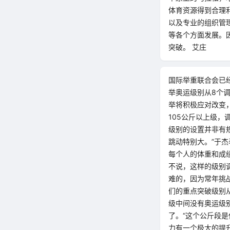
体育资源得到合理
以及专业的组织管
等各个方面发展。
突破。 艾庄
国际举重联合会已
举奥运级别从8个
举将积极应对改变，
105公斤以上级，
级别的设置并非有
跳动特别大。”于
每个人的体重和成
不说，这样的级别
难的，因为常年挑
们的重点突破级别从
级中间没有奥运级
了。“这个公斤段
力有一个极大的提