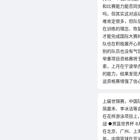
和比赛能力能否同
吗，但其实这对运
难肯定很多，但队
在训练的理念、恢
才能完成国际大赛的
队也在积极展开心
别的队员也没有气
举重项目资格赛将
索，上月在宁波举
的能力，结果发现
运资格赛增强了信
上届世锦赛，中国
简嘉禾、李冰洁等
在花样游泳项目上
战 ●男篮世界杯 
在北京、广州、上海
年，中国篮球在亚