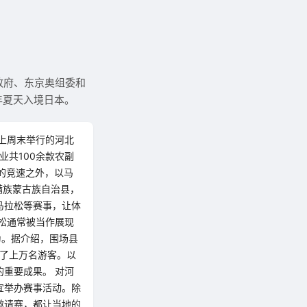
政府、东京奥组委和
年夏天入境日本。
上周末举行的河北
业共100余款农副
里的竞速之外，以马
满族蒙古族自治县，
马拉松等赛事，让体
松通常被当作展现
为。据介绍，围场县
引了上万名游客。以
重要成果。 对河
宜举办赛事活动。除
邀请赛，都让当地的