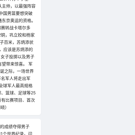
队主帅，以最强阵容
中国男篮要想突破
通东京奥运的资格。
世锦赛转战卡塔尔多
2铜，巩立姣和杨家
男子百米，苏炳添状
赛，应该是苏炳添的
；女子投掷以及男子
望带来惊喜。 军
年华诞之际，一场世界
万名军人将走出军
全球军人最高规格
球、篮球、足球等25
所有比赛项目、首次
刘峣）
4的成绩夺得男子
和1个世界纪录。闫