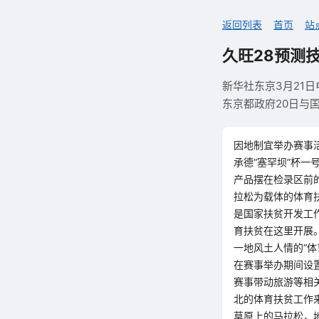
返回列表
首页
站
久旺28预测
新华社东京3月21
东京都政府20日与
因地制宜举办赛事
承德“塞罕坝”杯一
产品摆在检录区前的
拉松为载体的体育
是国家扶贫开发工
育扶贫在这里开展
一地风土人情的“
在赛事举办期间设
赛事带动旅游等相
北的体育扶贫工作
草原上的马拉松，