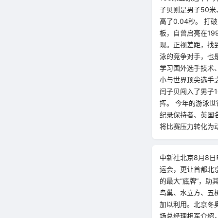
子贝则是男子50
高了0.04秒。 
板，自曾启亮在19
现。正视差距，找
泳的竞争对手，也
学习国外选手技术
小与世界顶尖选手之
闫子贝闯入了男子
挥。 今年的游泳
纪录保持者、英国
将比赛压力转化为动
中新社北京8月8日
运会，更让首都北
的最大“底牌”，助
鸟巢、水立方、五
加以利用。北京冬奥
场总经理相军介绍