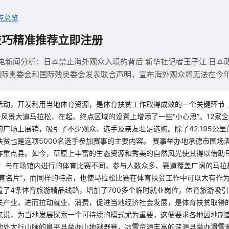
点总览
技巧精准推荐立即注册
日电新闻分析：日本禁止海外观众入境的背后 新华社记者王子江 日本
国际奥委会和国际残奥委会发表联合声明，宣布海外观众将无法在今
活动，开发利用当地体育资源，是体育扶贫工作取得成效的一个关键环节 
号风景大道马拉松，在起、终点区域的设置上增添了一些“小心思”。12家企
广场上展销，吸引了不少观众、选手及亲友驻足选购。除了42.195公
扶贫也是这项5000名选手参加赛事的主要内容。 赛事举办地承德市围场
作重点县。如今，草原上丰富的生态资源和秀美的自然风光使其得以借助
。 与在场馆内进行的体育比赛不同，参与人数众多、赛道覆盖广阔的马拉
体育名片”，而同样的特点，也使马拉松比赛在体育扶贫工作中可以大有作
置了4条体育旅游精品线路，增加了700多个临时就业岗位，体育旅游吸
关产业，进而拉动就业、消费，促进当地经济社会发展，是体育扶贫取得的
来说，为当地发展探索一个可持续的模式尤为重要，这便要求各地因地制
地处太行山脉的阜平县举办山地越野赛，冰雪资源丰富的涞源县举办滑雪