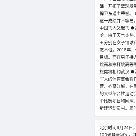
础，开拓了篮球发
捍卫东道主荣誉。
这一成绩并不容易
中国飞人又起飞 ●
哈。由于天气炎热
玉分别在女子铅球
态不俗。2018年
目标。而在男子接
跳高和撑杆跳高等
旅健将相约武汉 ●
军人的体育盛会将
营、齐聚江城，在
的大型综合性运动会
个比赛项目和网球
新建运动员村。届
北京时间6月24日
100米蛙泳冠军，