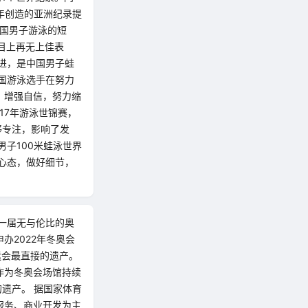
年创造的亚洲纪录提
中国男子游泳的短
项目上再无上佳表
进，是中国男子蛙
国游泳选手在努力
，增强自信，努力缩
17年游泳世锦赛，
够专注，影响了发
子100米蛙泳世界
心态，做好细节，
了一届无与伦比的奥
办2022年冬奥会
运会最直接的遗产。
作为冬奥会场馆持续
的遗产。 据国家体育
服务、商业开发为主