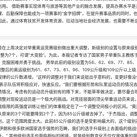
利用。 借助赛事实现体育与旅游等其他产业的融合发展，提高办赛水平是
理、后勤保障也能成为一项赛事的“金字招牌”，在提升赛事品质的同时，
因此，通过体育扶贫开发体育资源，拉动当地社会经济发展，也需要不断
经在上周决定对举重奥运竞赛级别做出重大调整，新级别的设置与原来级
调整为7个，可谓“大变脸”。为此，本报记者专访了国家男子举重队主教练
克服困难并勇于挑战。 男举此前的级别设置为56、62、69、77、85、
调整后的奥运级别为61、67、73、81、96、109公斤级和109公斤以
规律的公斤数递增。“这样的调整对于我们来说挺出乎意料的，变更好像没
杰表示队伍将积极应对，快速反应。“我们要根据形势和队里运动员的情况
绩情况，考虑有的运动员升级别有的降下来，不能草率做决定，要尽量合理
调整对现役运动员是一个极大的挑战。对竞技层面的顶尖举重运动员来说
战极限的高强度训练让他们的体重稳定在了一个调整空间极小的区间。“奥
原来的3个可能要降到2个了，因为85公斤级被去掉了。”于杰指出，调整
别，这个范围跨度太大。此前85公斤级的选手是受影响最大的，这个级别
是伊朗和很多欧洲国家选手强势的范畴，我们的选手升级别上去面临的挑战
升。” 其他级别选手也面临相似的困境，就是级别数变化不仅仅是体重的