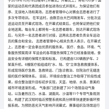
于2019年10月18日晚举行开幕式。开幕式上，将有100多个国
家的运动员和代表团成员参加进场仪式并观礼，为保证他们有
序、无误地入场和离场，志愿者管理中心对赛会志愿者进行了
多次专项培训。 在军运村，由数百台大巴间隔发车，分批次运
送运动员至开幕式现场，在开幕式结束后，也将保证把他们安
全地送离。每台车上都将有一名志愿者跟车，到达开幕式现场
后，与另外一名志愿者进行对接，这两名志愿者负责全车运动
员的集合和安全。 志愿者管理中心相关负责人表示，在开幕式
上，志愿者一定会拿出优质的服务来。 医疗、食品、环境、气
象服务预案周详 军运会的各项服务保障工作已经准备就绪，食
品安全有详细的保障方案和标准。 已构建由120辆救护车、2
架直升机、6艘医疗船组成的“水、陆、空”立体急救救援体系，
形成现场医疗急救、急救转运、门急诊救治、住院治疗无缝连
接的医疗保障体系。 目前，环境综合整治工作取得了阶段性成
果，综合整治提升目标初步实现，天蓝、地绿、水清、景美的
城市环境逐渐形成。 气象部门还新建了30个场馆自动气象
站，以及暑热压力、水温、湖面风、沙温等11个专项气象观测
站，构建了武汉短时临近预警系统和高分辨率快速更新循环预
报系统。为预防恶劣天气影响开闭幕式、赛事组织及场馆运行