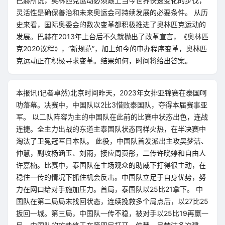
巴赫所说，奥林匹克运动必须跟上当今世界快速变化的步伐，
灵活性是确保善治和未来奥运会可持续发展的必要条件。 从历
史来看，国际奥委会的数次变革都积极推进了奥林匹克运动的
发展。巴赫在2013年上台后不久就抛出了改革宣言，《奥林匹
克2020议程》，“新规范”，加上如今的申办程序变革，奥林匹
克运动正在积极寻求变革。结果如何，时间将给出答案。
本报讯(记者卓然)北京时间昨天，2023年女排亚锦赛在泰国呵
叻落幕。决赛中，中国队以2比3惜败泰国队，夺得本届赛事亚
军。 以二队阵容为主的中国队在此前的比赛中状态出色，连战
连捷。全主力出战的东道主泰国队状态同样火热，在半决赛中
淘汰了卫冕冠军日本队。 此役，中国队首发派出主攻吴梦洁、
仲慧，副攻杨涵玉、刘雨，接应周页彤，二传许晓婷和自由人
许嘉楠。比赛中，泰国队在主场观众的助威下打得很主动，在
稳住一传的情况下抓住机会反击。中国队立足于自身优势，努
力在网口给对手施加压力。首局，泰国队以25比21拿下。 中
国队在第二局局末找回状态，连续挽救多个局点后，以27比25
扳回一城。第三局，中国队一传不稳，被对手以25比19再赢一