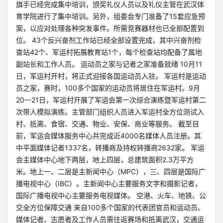
旗手已经完成集中培训，颁奖礼仪人员以及礼仪主管在武汉体
育学院进行了集中培训。另外，组委会专门准备了15套应急预
案，以应对处理各种突发事件。所需竞赛器材也已全部配置到
位。 43个反兴奋剂工作站已经全部设置完成，其中兴奋剂检
查站42个、军运村拓展教育站1个，每个检查站均配备了属地
副站长和工作人员。 运动员之家与记者之家准备就绪 10月11
日，军运村开村，将正式迎接各国运动员入驻。 军运村是运动
员之家，赛时，100多个国家的运动员将居住在军运村。9月
20—21日，军运村开展了军运会第一次综合演练暨军运村第二
次带人模拟演练。主管部门组织人员进入军运村全方位测试入
村、抵离、食宿、交通、物业、安保、商业等服务。 截至目
前，军运会媒体服务中心共完成近4000名媒体人员注册。其
中平面媒体记者1337名，转播商及持权转播商2632家。 军运
会主媒体中心地下两层，地上四层，总建筑面积2.3万平方
米。地上一、二层是主新闻中心（MPC），三、四层是国际广
播电视中心（IBC）。主新闻中心主要服务文字和摄影记者，
国际广播电视中心主要服务电视媒体。 空港、火车、地铁、公
交全方位保障交通 来自100多个国家的代表团官员和运动员、
媒体记者、志愿者及工作人员需往返赛场和抵离武汉，交通运