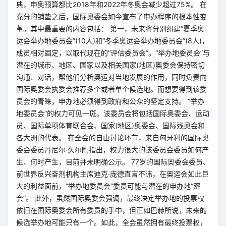
典，申奥预算都比2018年和2022年冬奥会减少超过75%。 在
充分的铺垫之后，国际奥委会如今宣布了申办程序的根本性变
革。其中最重要的内容包括： 第一，未来将分别组建“夏季奥
运会举办地委员会”(10人)和“冬季奥运会举办地委员会”(8人)，
成员相对固定，以取代现在的“评估委员会”。“举办地委员会”与
潜在的城市、地区、国家以及相关国家(地区)奥委会保持密切
沟通、对话，帮他们分析奥运对当地发展的作用，同时负责向
国际奥委会执委会推荐多个或者单个候选地。而想要得到该委
员会的青睐，申办地必须得到政府和公众的坚定支持。 “举办
地委员会”的权力可见一斑。该委员会将包括国际奥委会、运动
员、国际单项体育联合会、国家(地区)奥委会、国际残奥会和
各大洲的代表。 在全会的自由讨论环节，来自匈牙利的国际奥
委会委员丹尼尔·久尔陶指出，权力很大的该委员会委员如何产
生、何时产生，目前并未明确公示。 77岁的国际奥委会委员、
前世界反兴奋剂机构主席迪克·庞德直言不讳，在奥运会如此巨
大的利益面前，“举办地委员会”委员可能与潜在的申办地“密
会”。 此外，虽然国际奥委会强调，最终决定举办地的投票权
依旧在国际奥委会所有委员的手中，但正如巴赫所说，未来的
候选举办地可能只有一个。如此，全会虽然拥有最终投票权，