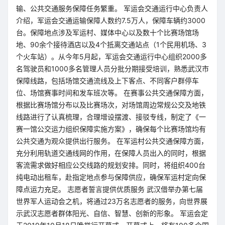
输、公共交通服务保障任务繁重。 军运会交通运行中心负责人
介绍，军运会交通运输保障人数约7.5万人，保障车辆约3000
台。保障地点涉及军运村、媒体中心以及数十个比赛场馆场
地、90余个接待酒店以及4个抵离交通站点（1个民用机场、3
个火车站）。从今年5月起，军运会交通运行中心组织2000多
名驾驶员和1000多名管理人员分批分期接受培训，熟悉武汉市
保障线路，包括场馆交通流线及上下客点、不同客户群停车
位、场馆赛事时间和发车班次等。 在赛事公共交通保障方面，
根据比赛场馆分布以及比赛场次，对场馆周边常规公交及地铁
线路进行了认真梳理，合理增设摆渡、接驳专线，制定了《一
赛一馆公交运力组织保障实施方案》，确保每个比赛场馆均有
公共交通为观众提供出行服务。 在军运村公共交通保障方面，
充分利用轨道交通线网的作用，在保障人员出入的同时，根据
客流需求做好相应公交线路的规划安排。同时，将组织400台
纯电动出租车，赴指定地点参与保障供应，确保军运村定向保
障点运力充足。 志愿者誓言提供优质服务 武汉借举办第七届
世界军人运动会之机，将通过23万名志愿者的服务，向世界展
示武汉志愿者群体阳光、自信、智慧、创新的形象。 军运会定