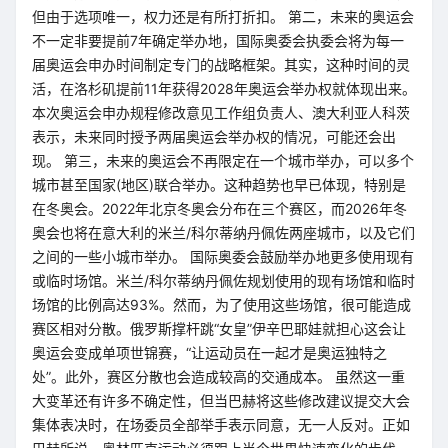
但由于选项唯一，权力还是有所打折扣。 第二，未来的奥运会
不一定非要提前7年确定举办地，国际奥委会执委会将为每一
届奥运会申办时间制定专门的战略框架。其实，这种时间的灵
活，在洛杉矶提前11年获得2028年奥运会举办权就体现出来。
本次奥运会申办规程修改意见工作组负责人、澳大利亚人科茨
表示，未来同时授予两届奥运会举办权的情况，可能还会出
现。 第三，未来的奥运会不再限定在一个城市举办，可以多个
城市甚至国家(地区)联合举办。这种趋势也早已体现，特别是
在冬奥会。2022年北京冬奥会分布在三个赛区，而2026年冬
奥会也将在意大利的米兰/科尔蒂纳丹佩佐两座城市，以及它们
之间的一些小城市举办。 国际奥委会鼓励举办地更多使用现有
或临时场馆。米兰/科尔蒂纳丹佩佐规划使用的现有场馆和临时
场馆的比例高达93%。然而，为了使用这些场馆，很可能造成
赛区相对分散。俄罗斯撑杆跳“女皇”伊辛巴耶娃就担心这会让
奥运会变成单项世锦赛，“让运动员在一起才是奥运独特之
处”。此外，赛区分散也会造成较高的交通成本。 虽然这一重
大变革还有许多不确定性，但当巴赫将这些修改建议提交大会
集体表决时，在场委员全部举手表示同意，无一人反对。正如