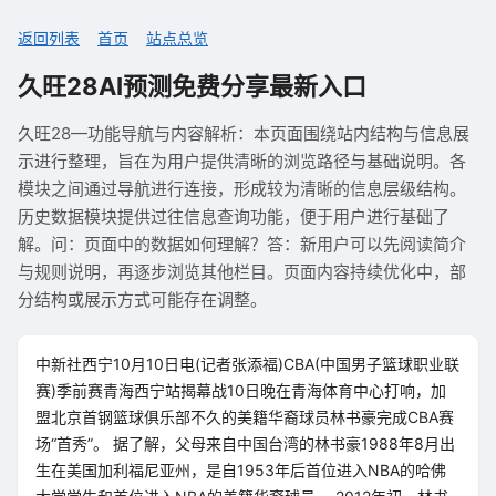
返回列表
首页
站点总览
久旺28AI预测免费分享最新入口
久旺28—功能导航与内容解析：本页面围绕站内结构与信息展
示进行整理，旨在为用户提供清晰的浏览路径与基础说明。各
模块之间通过导航进行连接，形成较为清晰的信息层级结构。
历史数据模块提供过往信息查询功能，便于用户进行基础了
解。问：页面中的数据如何理解？答：新用户可以先阅读简介
与规则说明，再逐步浏览其他栏目。页面内容持续优化中，部
分结构或展示方式可能存在调整。
中新社西宁10月10日电(记者张添福)CBA(中国男子篮球职业联
赛)季前赛青海西宁站揭幕战10日晚在青海体育中心打响，加
盟北京首钢篮球俱乐部不久的美籍华裔球员林书豪完成CBA赛
场“首秀”。 据了解，父母来自中国台湾的林书豪1988年8月出
生在美国加利福尼亚州，是自1953年后首位进入NBA的哈佛