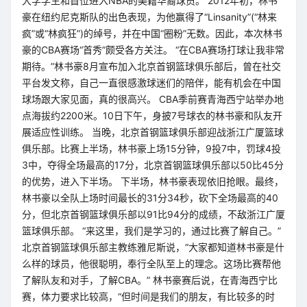
大学学生和首位进入NBA的美籍华裔球员。 2012年初，林书
豪在纽约尼克斯队的出色表现，为他赢得了“Linsanity”(“林来
疯”或“林疯狂”)的绰号，并在中国“圈粉”无数。因此，本次林书
豪的CBA赛场“首秀”颇受各方关注。 “在CBA赛场打球让我非常
期待。”林书豪8月宣布加入北京首钢篮球俱乐部后，曾在社交
平台发文称，自己一直很感激球迷们的陪伴，能有机会在中国
球场跟大家见面，真的很高兴。 CBA季前赛青海西宁站举办地
点海拔约2200米。10日下午，身披7号球衣的林书豪和队友开
展适应性训练。 当晚，北京首钢篮球俱乐部迎战浙江广厦篮球
俱乐部。比赛上半场，林书豪上场15分钟，9投7中，罚球4投
3中，夺得全场最高的17分，北京首钢篮球俱乐部以50比45分
的优势，进入下半场。 下半场，林书豪表现依旧抢眼。最终，
林书豪以全队上场时间最长的31分34秒，砍下全场最高的40
分，但北京首钢篮球俱乐部以91比94分的成绩，不敌浙江广厦
篮球俱乐部。 “来这里，我们是学习的，通过比赛了解自己。”
北京首钢篮球俱乐部主教练雅尼斯说，“大家都知道林书豪是什
么样的球员，他很聪明，奉行全队至上的理念。这场比赛帮他
了解队友和对手，了解CBA。” 林书豪赛后说，在青海西宁比
赛，体力要求比较高，“但时间是我们的朋友，有比较多的时