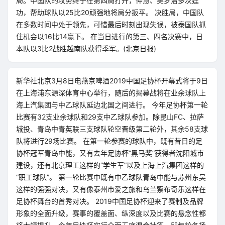
局。中国队的攻势终于在第四局打开，仲慧、吴梦洁多次建
功，帮助球队以25比20顽强地将局分扳平。 决胜局，中国队
在多数时间中处于领先，可惜最后时刻出现失误，被泰国队抓
住机会以16比14赢下。 在当日进行的第三、四名决赛中，日
本队以3比2战胜越南队获得季军。(北京日报)
新华社北京3月8日电燕京啤酒2019中国足协杯开幕式将于9日
在上海浦东源深体育中心举行，随后的揭幕战将在业余球队上
海上汽集团与中乙球队延边北国之间进行。 今年足协杯第一轮
比赛有32支业余球队和29支中乙球队参加。除昆山FC、拉萨
城投、青岛中青英联三支球队轮空晋级第二轮外，其余58支球
队将进行29场比赛。 在第一轮参赛的球队中，既有昔日的足
协杯冠军青岛中能，又有去年足协杯“黑马奖”获得者沈阳城市
建设，还有北京理工这样的“学生军”以及上海上汽集团这样的
“职工球队”。 第一轮比赛中既有中乙球队青岛中能与苏州东吴
这样的强强对决，又有像泰州市爱之旅和乌兰察布奇乐这样在
足协杯舞台的首秀对决。 2019中国足协杯迎来了赛制及品牌
形象的全面升级，赛事的覆盖面、纵深度以及比赛的悬念性都