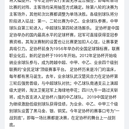
将大幅提升。今年足协杯实行全面无序混合抽签，即每轮各场
比赛的对阵、主客场均采用抽签方式确定。除第八轮的决赛为
主客场外，其他轮次比赛都调整为单场决胜。各级别球队将分
阶段进入征战：第一、二轮比赛为中乙、业余球队参赛，中甲
球队自第三轮进入，中超球队第四轮进场厮杀。 足协杯是中国
足协举办的国内最高水平的足球杯赛，冠军可直接获得亚冠参
赛资格，其淘汰赛制的设置也让比赛更加扣人心弦，让赛事更
具吸引力。足协杯前身为1956年举办的全国足球锦标赛，联赛
职业化后，新的足协杯于1995年开始。2012年足协杯开始吸
纳业余球队参与，成为跨越中超、中甲、中乙、业余四个级别
联赛的“全民足球”顶级赛事平台。 足协杯历来是冷门的温床，
每年都有黑马诞生。去年，业余球队武汉楚风合力在足协杯第
三轮后强势晋级，与中超球队对抗；中乙球队南通支云上演超
级大逆转，淘汰卫冕冠军上海绿地申花；四川九牛一路过关斩
将，成为首支进入足协杯八强的中乙球队。 2019中国足协杯
为继续激励低级别球队获得佳绩，为业余、中乙、中甲三个级
别球队设置了黑马金、银、铜奖。今年足协杯的赛事口号为“一
战到底”，即每一场比赛都是决赛，在足协杯的舞台上一战到
底。