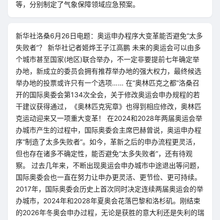
等，分别制定了气象保障领域应急预案。
新华社洛桑6月26日电题：奥运申办程序大变革能否避免“太多
失败者”？ 新华社记者姬烨王子江高鹏 未来的奥运会可以由多
个城市甚至国家(地区)联合举办，不一定非要提前七年确定举
办地，新成立的委员会拥有推荐举办地的强大权力，最终候选
举办地的投票或许只有一个选项…… 在“奥林匹克之都”洛桑召
开的国际奥委会第134次全会，关于修改奥运会申办规程的若
干建议获得通过，《奥林匹克宪章》也得到相应修改，奥林匹
克运动迎来又一项重大变革！ 在2024和2028年两届奥运会举
办城市产生的过程中，国际奥委会主席巴赫曾说，奥运申办程
序“制造了太多失败者”。如今，革新之后的申办流程更灵活，
但也存在诸多不确定性，能否避免“太多失败者”，还有待观
察。 过去几年来，不断出现奥运会申办城市中途退出等问题，
国际奥委会也一直在努力让申办更灵活、更节俭、更可持续。
2017年，国际奥委会历史上首次同时决定连续两届奥运会的举
办城市，2024年和2028年夏奥会花落巴黎和洛杉矶。刚结束
的2026年冬奥会申办过程，无论是获胜的意大利还是失利的瑞