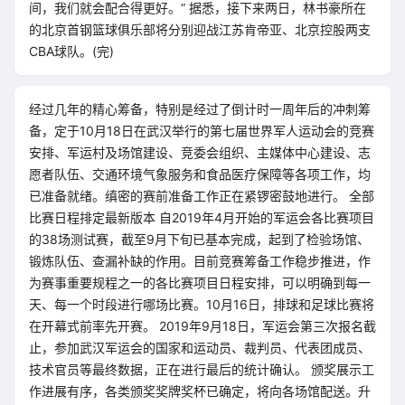
间，我们就会配合得更好。” 据悉，接下来两日，林书豪所在
的北京首钢篮球俱乐部将分别迎战江苏肯帝亚、北京控股两支
CBA球队。(完)
经过几年的精心筹备，特别是经过了倒计时一周年后的冲刺筹
备，定于10月18日在武汉举行的第七届世界军人运动会的竞赛
安排、军运村及场馆建设、竞委会组织、主媒体中心建设、志
愿者队伍、交通环境气象服务和食品医疗保障等各项工作，均
已准备就绪。缜密的赛前准备工作正在紧锣密鼓地进行。 全部
比赛日程排定最新版本 自2019年4月开始的军运会各比赛项目
的38场测试赛，截至9月下旬已基本完成，起到了检验场馆、
锻炼队伍、查漏补缺的作用。目前竞赛筹备工作稳步推进，作
为赛事重要规程之一的各比赛项目日程安排，可以明确到每一
天、每一个时段进行哪场比赛。10月16日，排球和足球比赛将
在开幕式前率先开赛。 2019年9月18日，军运会第三次报名截
止，参加武汉军运会的国家和运动员、裁判员、代表团成员、
技术官员等最终数据，正在进行最后的统计确认。 颁奖展示工
作进展有序，各类颁奖奖牌奖杯已确定，将向各场馆配送。升