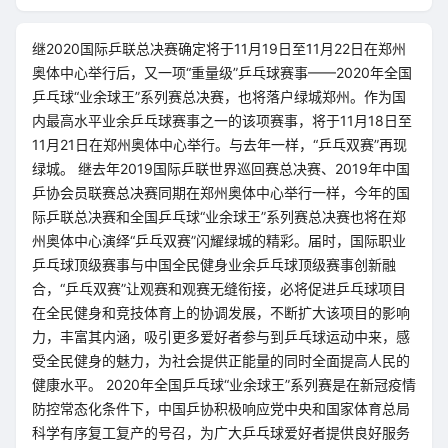
继2020国际乒联总决赛确定将于11月19日至11月22日在郑州
奥体中心举行后，又一项“重量级”乒乓球赛事——2020年全国
乒乓球“业余球王”系列赛总决赛，也将落户绿城郑州。作为国
内最高水平业余乒乓球赛事之一的该项赛事，将于11月18日至
11月21日在郑州奥体中心举行。与去年一样，“乒乓双赛”再现
绿城。 继去年2019国际乒联世界巡回赛总决赛、2019年中国
乒协会员联赛总决赛同期在郑州奥体中心举行一样，今年的国
际乒联总决赛和全国乒乓球“业余球王”系列赛总决赛也将在郑
州奥体中心演绎“乒乓双赛”闪耀绿城的精彩。届时，国际职业
乒乓球顶级赛事与中国全民健身业余乒乓球顶级赛事创新融
合，“乒乓双赛”让观赛和观赛无缝衔接，必将促进乒乓球项目
在全民健身和竞技体育上的协调发展，不断扩大该项目的影响
力，丰富其内涵，吸引更多爱好者参与到乒乓球运动中来，感
受全民健身的魅力，为社会提供正能量的同时全面提高人民的
健康水平。 2020年全国乒乓球“业余球王”系列赛是在新冠疫情
防控常态化条件下，中国乒协积极响应党中央和国家体育总局
科学有序复工复产的号召，为广大乒乓球爱好者提供良好服务