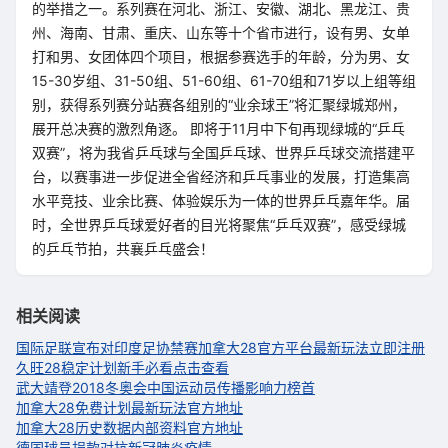
的举措之一。系列赛在河北、浙江、安徽、湖北、黑龙江、贵
州、海南、甘肃、重庆、山东等十个省市进行，设有男、女单
打和男、女团体四个项目，根据参赛选手的年龄，分为男、女
15-30岁组、31-50组、51-60组、61-70组和71岁以上组等组
别，获得系列赛分站赛各组别的“业余球王”将汇聚绿城郑州，
展开总决赛的激烈角逐。 即将于11月中下旬再现绿城的“乒乓
双赛”，将为我省乒乓球与全国乒乓球、世界乒乓球交流搭建平
台，以赛事进一步促进全省经济和乒乓事业的发展，打造集高
水平竞技、业余比赛、体验娱乐为一体的世界乒乓嘉年华。届
时，全世界乒乓球爱好者的目光将聚焦“乒乓双赛”，感受绿城
的乒乓节拍，共襄乒乓盛会！
相关阅读
国际足联宣布对印度足协禁赛
加拿大28官方平台最新玩法立即注册
久旺28稳定计划新手必看点击查看
武大靖登2018冬奥会中国运动员传播影响力榜首
加拿大28免费计划最新玩法官方地址
加拿大28历史数据内部资料官方地址
德国球员捐款对抗新冠肺炎疫情