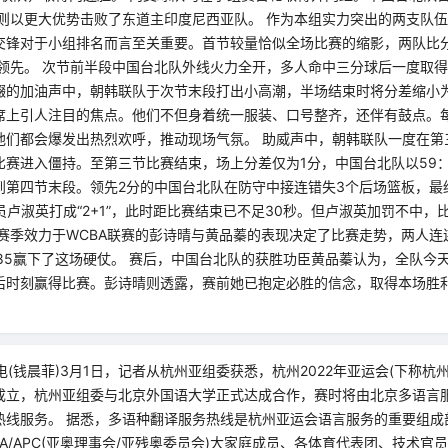
队则以更大优势击败了东道主印度尼西亚队。 作为本组实力突出的两支队
交锋对于小组排名而言至关重要。首节较量恰似全场比赛的缩影，两队比
势领先。 次节前半段中国台北队外线火力全开，多人命中三分球后一度取得
辍的加油声中，朝韩联队于次节末段打出小高潮，半场结束时将分差缩小为
席上引人注目的焦点。他们不但身着统一服装、口号整齐，还伴有鼓点。
他们都会爆发出热烈欢呼，推动现场气氛。 助威声中，朝韩联队一度在第
赛进入僵持。至第三节比赛结束，场上分差仅为1分，中国台北队以59：
到第四节末段。领先2分的中国台北队在防守中接连错失3个后场篮板，最
员卢淑英打成“2+1”，此时距比赛结束已不足30秒。但卢淑英加罚不中，
上赛季效力于WCBA联赛的彭诗晴与黄品蓁的表现决定了比赛走势，两人连
：85赢下了这场硬仗。 赛后，中国台北队的获胜功臣黄品蓁认为，全队今
后时刻赢得比赛。彭诗晴则透露，赛前她已抱定必胜的信念，取得本场胜
电(钱晨菲)3月1日，记者从杭州亚组委获悉，杭州2022年亚运会(下称杭
成立，杭州亚组委与北京外国语大学正式达成合作，赛时将由北京多语言
热线服务。 据悉，多语种翻译服务热线是杭州亚运会语言服务的重要组成
A/APC(亚奥理事会/亚残奥委员会)大家庭成员、各体育代表团、技术官