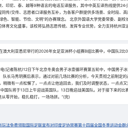
柬、印尼、泰、越等9种语言的电话互译服务，其中中英互译热线提供24小
程同传/交传、志愿者口译服务互补，为各客户群提供多场景、全时段、高
“绿色、智能、节俭、文明”的办赛理念。 北京外国语大学党委常委、副校
的体育文化盛事，该校将弘扬志愿传统、发挥专业优势，全力支持杭州亚
在澳大利亚悉尼举行的2026年女足亚洲杯小组赛B组比赛中，中国队2比
日电(记者陈杭)12日下午北京冬奥会男子冰壶循环赛第五轮中，中国男子冰
。 队长马秀玥赛后表示，通过对前几场比赛的分析，今天贯彻之前制定的
时，稍微有一点松懈了，一点点让他追回去，我们及时调整状态，一点点又
 中国队将于13日上午迎战英国队，13日晚迎战美国队。对于接下来的比
从零开始，稳扎稳打，一场场拼。”(完)
新玩法免费领取
国际足联宣布对印度足协禁赛
第十四届全国冬季运动会群