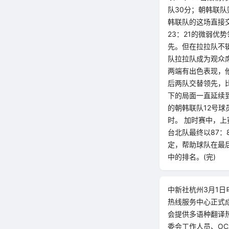
队30分；朝韩联
韩联队的这场直接
23：21的微弱优
先。但在拉拉队不
队拉拉队成为观众
两端有出色表现，
后两队交替领先，比
下的局面一直延续
的朝韩联队12号球
时。 加时赛中，
台北队最终以87
定，帮助球队在最
中的排名。(完)
中新社杭州3月1日
热线服务中心正式
会提供多语种翻译
委会工作人员、OC