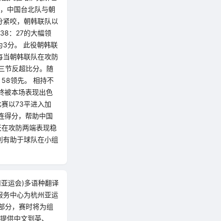
伍，中国台北队与朝
分紧咬，朝韩联队以
38：27的大幅领
3分。 此役朝韩联
每当朝韩联队在攻防
三节反超比分。随
58领先。 相持不
终被本场表现出色
比赛以73平进入加
连得分，帮助中国
天在攻防两端表现稳
利有助于球队在小组
州亚运会)多语种翻译
服务中心为杭州亚运
部分，赛时将为组
员提供中文到英、