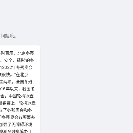
时间娱乐。
访时表示，北京冬残
、安全、精彩’的冬
2022年冬残奥会
很快。“在北京
冰壶两项。全国冬残
016年以来，我国冬
奥会，中国轮椅冰壶
壶世锦赛上，轮椅冰壶
立了冬残奥会和冬
担冬残奥会各项筹办
，加强了无障碍环境
奥和冬残奥筹办工