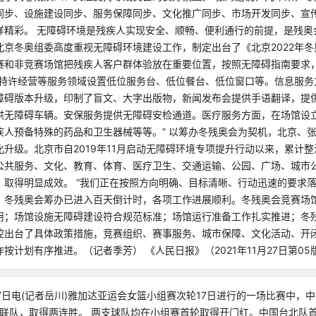
同步、设施建设同步、服务保障同步、文化推广同步、市场开发同步、宣
样精彩。 无障碍环境是残疾人实现安全、顺畅、便利通行的前提，是残奥
北京冬奥组委高度重视无障碍环境建设工作，制定出台了《北京2022年
赛和非竞赛场馆把残疾人客户群体验放在重要位置，按照无障碍指南要求
、特许经营等服务领域设置低位服务台、低位餐台、低位窗口等。信息服务
障碍版本升级，印制了盲文、大字出版物，新闻发布会提供手语翻译，提
供无障碍车辆。安保服务提供无障碍安检通道。医疗服务方面，在场馆设
疾人预备特殊的药品和卫生器械等等。” 以筹办冬残奥会为契机，北京、
升级。北京市自2019年11月启动无障碍环境专项提升行动以来，累计整治
公共服务、文化、教育、体育、医疗卫生、交通运输、公园、广场、城市
，取得明显成效。 “我们正在按照方向明确、目标清晰、行动迅速的要求落
，冬残奥会筹办已进入百天倒计时，各项工作进展顺利。冬残奥会竞赛场
用；场馆设施无障碍建设符合规范标准；场馆运行准备工作扎实推进；冬
控出台了具体政策措施，竞赛组织、赛事服务、城市保障、文化活动、开
按计划有序推进。（记者季芳） 《人民日报》（2021年11月27日第05
7日电(记者岳川)雅加达亚运会女篮小组赛次轮17日进行的一场比赛中，
朝韩联队，取得两连胜。 两支球队均在小组赛首轮取得开门红。中国台北队