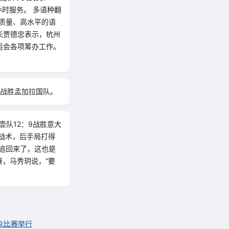
时服务。 多语种翻
质量、高水平的语
长贾德忠表示，杭州
运会各项筹办工作。
0战胜孟加拉国队。
壶队12：9战胜意大
战术，后手局打得
追回来了，这也是
赛，马秀玥说，“要
众比赛举行