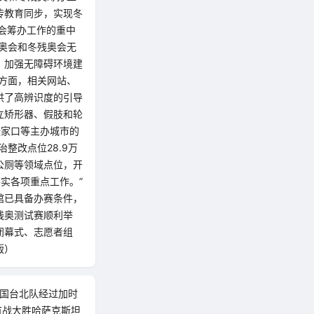
传教育同步，实现冬
会筹办工作的重中
冬奥会和冬残奥会无
，加强无障碍环境建
方面，相关网站、
供了高辨识度的引导
立矫形器、假肢和轮
张家口等主办城市的
整改点位28.9万
公厕等领域点位，开
实各项重点工作。”
馆已具备办赛条件，
残奥测试赛顺利举
闭幕式、志愿者组
版）
中国台北队经过加时
首战大胜哈萨克斯坦