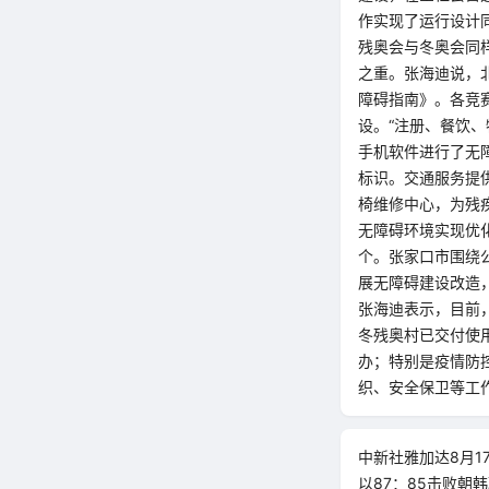
作实现了运行设计
残奥会与冬奥会同
之重。张海迪说，
障碍指南》。各竞
设。“注册、餐饮
手机软件进行了无
标识。交通服务提
椅维修中心，为残
无障碍环境实现优化
个。张家口市围绕
展无障碍建设改造
张海迪表示，目前
冬残奥村已交付使
办；特别是疫情防
织、安全保卫等工作
中新社雅加达8月1
以87：85击败