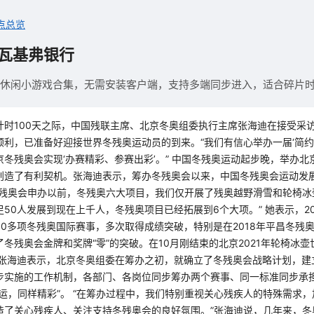
点总览
瓦基弗银行
om 体验休闲小游戏合集，无需安装客户端，支持多端同步进入，适合碎片
计时100天之际，中国残联主席、北京冬奥组委执行主席张海迪在接受采
顺利，已准备好迎接世界冬残奥运动员的到来。“我们有信心举办一届‘简约
冬残奥会实现‘办赛精彩、参赛出彩’。” 中国冬残奥运动起步晚，举办北京
创造了有利契机。张海迪表示，筹办冬残奥会以来，中国冬残奥会运动发展
、冬残奥会申办以前，冬残奥六大项目，我们仅开展了残奥越野滑雪和轮椅
50人发展到现在上千人，冬残奥项目已经拓展到6个大项。” 她表示，2
50多项冬残奥国际赛事，多次取得成绩突破，特别是在2018年平昌冬残
冬残奥会金牌和奖牌“零”的突破。在10月刚结束的北京2021年轮椅冰
 张海迪表示，北京冬奥组委在筹办之初，就确立了冬残奥会战略计划，建
步实施的工作机制，各部门、各岗位同步筹办两个赛事、同一标准同步承
运，同样精彩”。 “在筹办过程中，我们特别重视关心残疾人的特殊需求
造了关心残疾人、关注支持冬残奥会的良好氛围。”张海迪说，几年来，冬