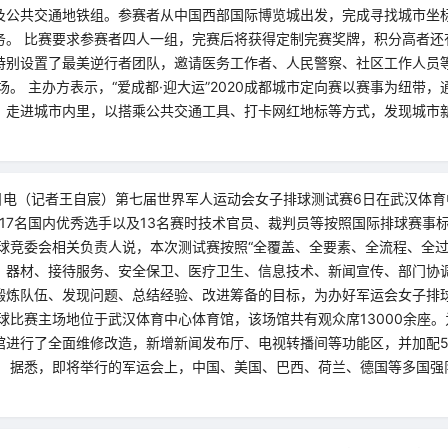
及公共交通地铁组。参赛者从中国西部国际博览城出发，完成寻找城市坐
务。 比赛要求参赛者四人一组，完赛后将获得定制完赛奖牌，积分高者还
特别设置了最美逆行者团队，邀请医务工作者、人民警察、社区工作人员
场。 主办方表示，“爱成都·迎大运”2020成都城市定向赛以赛事为纽带，通
，走进城市内里，以搭乘公共交通工具、打卡网红地标等方式，发现城市
6日电（记者王自宸）第七届世界军人运动会女子排球测试赛6日在武汉体
，17名国内优秀选手以及13名赛时技术官员、裁判员等按照国际排球赛事
排球竞委会相关负责人说，本次测试赛按照“全覆盖、全要素、全流程、全过
、器材、接待服务、安全保卫、医疗卫生、信息技术、新闻宣传、部门协
锻炼队伍、发现问题、总结经验、改进筹备的目标，为办好军运会女子排
球比赛主场地位于武汉体育中心体育馆，该场馆共有观众席13000余座
馆进行了全面维修改造，新增新闻发布厅、电视转播间等功能区，并加配5
。 据悉，即将举行的军运会上，中国、美国、巴西、荷兰、德国等多国强