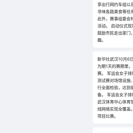
享出行网约车组以
寻味各路美食等任
此外，赛事组委会
活动。 启动仪式现
鼓励市民走出家门
趣。
新华社武汉10月
为期1天的赛期里
赛。 军运会女子
测试赛对场馆设施
行全面检验，达到
备。 军运会女子排
武汉体育中心体育
线网络实现全覆盖
项目比赛。