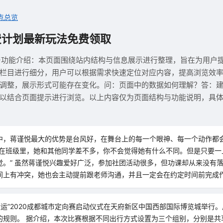
点总览
费计划最新玩法免费领取
与功能介绍：本页面围绕站内结构与信息展示进行整理，旨在为用户
栏目进行细分，用户可以根据需求快速定位对应内容，提高浏览效
调整，展示形式可能存在变化。问：页面中的数据如何理解？答：
以结合页面提示进行浏览。以上内容仅为页面结构与功能说明，具
中，蒋谨悦最大的优势是台风好，在舞台上的每一个眼神、每一个动作都
时在班级里，她和其他同学差不多，你不会觉得她有什么不同。但是只要一
觉。” 虽然蒋谨悦兴趣爱好广泛，参加社团活动很多，但功课却从来没有
间上有冲突，她也会主动提前跟老师沟通，并且一定会在约定时间前完成
大运”2020成都城市定向赛启动仪式在天府新区中国西部国际博览城举行
的规则。 据介绍，本次比赛根据不同出行方式设置为三个组别，分别是共