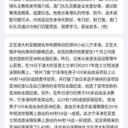
排队主教练吴伟强介绍，澳门队队员都是业余爱好者，通过联
赛筛选精英、组建队伍。他表示香港队的传球、防守、战术调
配可圈可点，内地运动员身体优势好、体力好、耐力强，澳门
队队员通过与他们切磋竞技、观摩学习，获益良多。(完)
正在澳大利亚跟随名帅布朗特训的郑州小伙儿宁泽涛，正在大
踏步地向曾经的巅峰迈进，状态回勇的他更是在1个月之内接
连创造新的亚洲和全国纪录。昨日，记者从省游泳运动管理中
心获悉，在19日于澳大利亚昆士兰举行的2017年昆士兰短池游
泳锦标赛上，“郑州飞鱼”宁泽涛在男子100米自由泳项目上以
46秒14的好成绩勇夺冠军，并打破了由日本选手保持的该项目
亚洲纪录以及自己保持的该项目全国纪录，创造了该项目新的
亚洲和全国纪录。另外，在昨日进行的男子50米自由泳决赛
中，宁泽涛同样发挥出色，以21秒72的成绩获得冠军。 短池
男子100米自由泳的亚洲纪录，是由日本选手盐浦慎理在2016
年短池世锦赛上游出的46秒59这一成绩。此次宁泽涛在亚昆
士短池游泳锦标赛上游出的46秒14这一好成绩，足足将原来的
亚洲纪录提高了0.45秒，这也充分说明他此次在澳大利亚特训