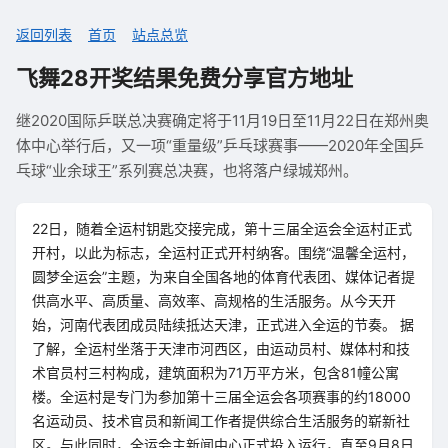
返回列表
首页
站点总览
飞舞28开奖结果免费分享官方地址
继2020国际乒联总决赛确定将于11月19日至11月22日在郑州奥
体中心举行后，又一项“重量级”乒乓球赛事——2020年全国乒
乓球“业余球王”系列赛总决赛，也将落户绿城郑州。
22日，随着全运村钥匙交接完成，第十三届全运会全运村正式
开村，以此为标志，全运村正式开村纳客。围绕“温馨全运村，
圆梦全运会”主题，为来自全国各地的体育代表团、媒体记者提
供高水平、高质量、高效率、高规格的生活服务。从今天开
始，河南代表团成员陆续抵达天津，正式进入全运的节奏。 据
了解，全运村坐落于天津市河西区，由运动员村、媒体村和技
术官员村三村构成，建筑面积为71万平方米，包含81幢公寓
楼。全运村是专门为参加第十三届全运会各项赛事的约18000
名运动员、技术官员和新闻工作者提供综合生活服务的崭新社
区。与此同时，全运会主新闻中心正式投入运行，直至9月8日