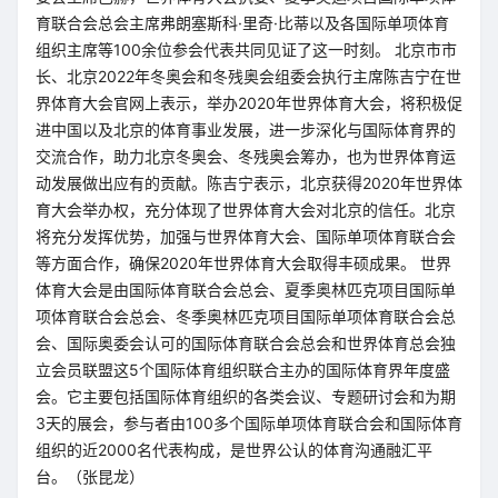
育联合会总会主席弗朗塞斯科·里奇·比蒂以及各国际单项体育
组织主席等100余位参会代表共同见证了这一时刻。 北京市市
长、北京2022年冬奥会和冬残奥会组委会执行主席陈吉宁在世
界体育大会官网上表示，举办2020年世界体育大会，将积极促
进中国以及北京的体育事业发展，进一步深化与国际体育界的
交流合作，助力北京冬奥会、冬残奥会筹办，也为世界体育运
动发展做出应有的贡献。陈吉宁表示，北京获得2020年世界体
育大会举办权，充分体现了世界体育大会对北京的信任。北京
将充分发挥优势，加强与世界体育大会、国际单项体育联合会
等方面合作，确保2020年世界体育大会取得丰硕成果。 世界
体育大会是由国际体育联合会总会、夏季奥林匹克项目国际单
项体育联合会总会、冬季奥林匹克项目国际单项体育联合会总
会、国际奥委会认可的国际体育联合会总会和世界体育总会独
立会员联盟这5个国际体育组织联合主办的国际体育界年度盛
会。它主要包括国际体育组织的各类会议、专题研讨会和为期
3天的展会，参与者由100多个国际单项体育联合会和国际体育
组织的近2000名代表构成，是世界公认的体育沟通融汇平
台。（张昆龙）