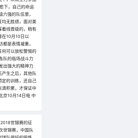
况愈下，自己的命运
级六强的队伍里，
亚均无胜绩，面对美
踩着线晋级的，稍有
10月10日以
访都是表情凝重，
任何可以放松警惕的
各队的临场战斗力
发出强大的精神力
伍产生之后，其他队
预定的训练，还自己
点滴积累，才保证中
10月14日电 中
2018世锦赛的征
次世锦赛，中国队
对球队很好的锻炼，