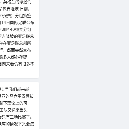
，英格兰的球迷们
哈换吉隆坡 日前，
40强赛）分组抽签
14日国际足联公布
亚洲区40强赛分组
亚吉隆坡的亚足联总
会在亚足联总部所
行。然而突然宣布
很多人都心存疑
论目前来看仍有很多不
脚步里我们越来越
西亚的马六甲汉惹拔
剩下理论上的可
中国队又迎来当头一
会只有三场比赛了。
缺席的情况下又会怎