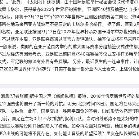
格）。”此外，《太阳报》还提到，由于国际足联举行秘密会议取代卡塔尔
替卡塔尔，获得举办2022年世界杯的资格。 亚洲区40强赛抽签地 弃多
确认，即将于7月17日举行的2022年世界杯亚洲区预选赛第二阶段（暨
部所在地马来西亚吉隆坡而不是原定的卡塔尔多哈举行。 据了解，直到6月
名榜，亚足联还按照7月17日在2022年世界杯承办国卡塔尔举办世预赛
。不过就在本周，亚足联突然通过其官方渠道确认，抽签仪式将在马来西
，一般来说，类似的在亚洲范围内举行的重大国际赛事分组抽签仪式往往都
不过从经济等因素考虑，亚足联此前同意将40强赛抽签仪式安排在多哈举
仪式，亚足联的做法令外界有些费解。 另外，最近发生的一连串事件，让
夺2022年世界杯举办权吗？”其实在相当一部分业内人士看来，上述讨
日消息(记者张闻)据中国之声《新闻纵横》报道，2018年俄罗斯世界杯的
12强赛也将展开了新一轮的对抗。明天(北京时间13日)，国足将在马来
家队一决胜负。此前，国足交出一胜两平四负的答卷，出线形势依然是“还
个月前，国足在主场0比1不敌到访的叙利亚队，当时出线形势不是太好的
亚洲区决赛阶段刚开始就陷入了被动。如今再次面对叙利亚，给国足的机
理论出线的可能将不复存在。如何能让晋级的希望延续？里皮在队长郑智