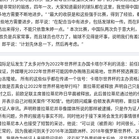
赛是非常好的锻炼，四年一次，大家知道最好的球队都在这里，我觉得中国
多地方需要不断地进步。” “最大的收获是和这些强手比赛，得到了经验，
到哪些地方需要进步，郎平说：“在配合当中有进步，包括发球和一传。而在
站出来得分，不能只依靠朱婷一点。” 本次比赛，中国队两次负于意大利
得胜负是兵家常事，而且球员也尽力了，输球不见得是坏事，说明我们有差
，郎平说：“计划先休息一下，然后再考虑。”
国际足坛发生了太多对作为2022年世界杯主办国卡塔尔不利的消息：前
取证，外媒曝光2022年世界杯可能因申办贿赂丑闻易地，世界杯预选赛亚
为吉隆坡。 所有的这些似乎都在传递一个信号：卡塔尔世界杯的主办资格
故是否真会让2022年世界杯易地举行吗？ 普拉蒂尼被释放 声明自己只
小时之后，前欧足联主席普拉蒂尼昨日早晨被释放。此后普拉蒂尼通过他的
，并表示自己对相关案件“不知情”。他的顾问威廉·伯顿发表声明称，普拉
次证人审讯。声明称普拉蒂尼并非像媒体所说的那样被逮捕，只是作为证
所有问题，外界的报道与事实不同，同时他对于接下来将会发生的事情很有
普拉蒂尼本人也接受了短暂的采访，他说：“可以说（被质询）时间很长。
常的，因为我被问到关于2016年法国欧洲杯、2018年俄罗斯世界杯、2
题。我是作为听证人来接受问讯的，这引起了外界的很大反响，这显然不