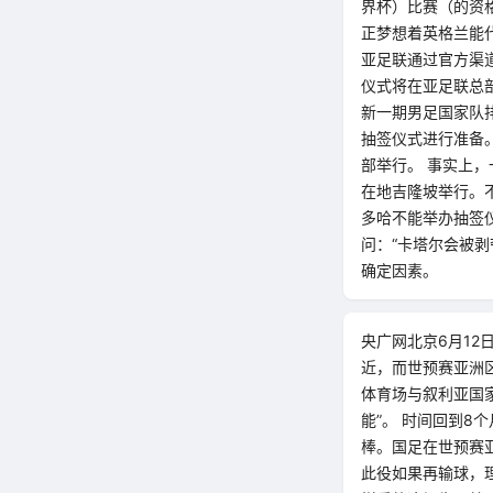
界杯）比赛（的资
正梦想着英格兰能代
亚足联通过官方渠道
仪式将在亚足联总
新一期男足国家队排
抽签仪式进行准备
部举行。 事实上
在地吉隆坡举行。
多哈不能举办抽签
问：“卡塔尔会被剥
确定因素。
央广网北京6月12
近，而世预赛亚洲区
体育场与叙利亚国
能”。 时间回到8
棒。国足在世预赛
此役如果再输球，