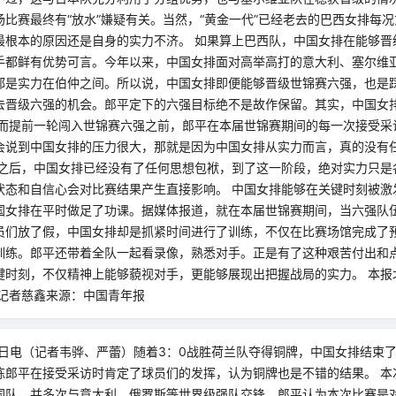
比赛最终有“放水”嫌疑有关。当然，“黄金一代”已经老去的巴西女排每
最根本的原因还是自身的实力不济。 如果算上巴西队，中国女排在能够晋
手都鲜有优势可言。今年以来，中国女排面对高举高打的意大利、塞尔维
都是实力在伯仲之间。所以说，中国女排即便能够晋级世锦赛六强，也是
去晋级六强的机会。郎平定下的六强目标绝不是故作保留。其实，中国女排在
从而提前一轮闯入世锦赛六强之前，郎平在本届世锦赛期间的每一次接受采
会说到中国女排的压力很大，那就是因为中国女排从实力而言，真的没有
强之后，中国女排已经没有了任何思想包袱，到了这一阶段，绝对实力只是
状态和自信心会对比赛结果产生直接影响。 中国女排能够在关键时刻被激
国女排在平时做足了功课。据媒体报道，就在本届世锦赛期间，当六强队
员们放了假，中国女排却是抓紧时间进行了训练，不仅在比赛场馆完成了
训练。郎平还带着全队一起看录像，熟悉对手。正是有了这种艰苦付出和
时刻，不仅精神上能够藐视对手，更能够展现出把握战局的实力。 本报北京
线记者慈鑫来源：中国青年报
0日电（记者韦骅、严蕾）随着3：0战胜荷兰队夺得铜牌，中国女排结束了
练郎平在接受采访时肯定了球员们的发挥，认为铜牌也是不错的结果。 本
国队，并多次与意大利、俄罗斯等世界级强队交锋，郎平认为本次比赛是