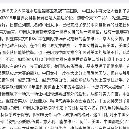
之喜 5天之内两胜本届世锦赛卫冕冠军美国队，中国女排再次让人看到了
的2018年世界女排锦标赛已进入最后阶段，随着今天下午以3∶2战胜美
看好。目前位列前六名的中国女排，已经完成了参加本次世锦赛的既定目
从实力而言，中国女排虽有朱婷这一世界女排的超一流球星，也有一批非常
帅，但整体实力相比近年在国际排坛表现抢眼的塞尔维亚、意大利女排，
女排也难言优势。在今年的世界女排联赛上，中国女排曾两负美国，美国
有哪支队伍能够抗衡。也正是因为中国女排今年面对美国的战绩不佳，此
。不过，如果说10月10日中国女排在本届世锦赛第二阶段比赛上以3∶
展现应有的状态，今天的比赛，美国队有备而来，基本发挥了正常水平。
美两队应对大赛的能力。中国女排一度在大比分上落后美国队，但在决胜
关键时刻，越是顶得住，越是沉稳自信，最终能够从气势上压制住对手，
很容易联想到2016年里约奥运会上的那支中国女排，也是在不太被看好
终接连赢下一场又一场让中国球迷喜出望外的胜利。从绝对实力而言，中
伍，但综合实力、抗压能力、精神气质等多方因素叠加，中国女排笑到了
次参加世锦赛，中国女排总教练郎平定下的目标是前六名，作为里约奥运会
的目标似乎过于保守，但如果分析当今世界排坛的格局，这个目标对于中国
本届世锦赛六强的队伍看，意大利、塞尔维亚、荷兰、美国、中国都是实至
不过，这与日本队充分利用了分组优势，也与塞尔维亚队在稳获晋级的情