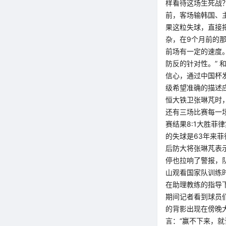
样看待这场生死战？
前，客场输韩国、
果这粒失球，直接
杂，在9个月前的
前场有一定的速度
防反的针对性。”
信心，通过中国杯
级希望准确的描述
恒大铁卫张琳芃时
还有三场比赛每一
赛结果8:1大胜
的失球是63年来
后防大将张琳芃表
停也拉响了警报，
山观看国家队训练
在助理教练的指导
期间记者看到球员
的背影出现在傍晚
言：“赢不下来，就