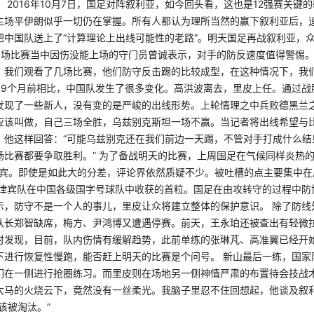
 2016年10月7日，国足对阵叙利亚，如今回头看，这也是12强赛关键
主场平伊朗似乎一切仍在掌握。所有人都认为理所当然的赢下叙利亚后，
把中国队送上了“计算理论上出线可能性的老路”。明天国足再战叙利亚，
那场比赛当中因伤没能上场的守门员曾诚表示，对手的防反速度值得警惕。
。我们观看了几场比赛，他们防守反击踢的比较成型，在这种情况下，我
 和9个月前相比，中国队发生了很多变化。高洪波离去，里皮上任。通过战
发现了一些新人，没有变的是严峻的出线形势。上轮情理之中兵败德黑兰
应该叫做，自己三场全胜，乌兹别克斯坦一场不赢。当记者将出线希望与
，他这样回答：“可能乌兹别克还在我们前边一天踢，不管对手打成什么结
场比赛都要争取胜利。” 为了备战明天的比赛，上周国足在气候同样炎热
菲律宾。即使是如此大的分差，评论界依然质疑不少。被吐槽的点主要集中
菲律宾队在中国各级国字号球队中收获的首粒。国足在由攻转守的过程中防
示，防守不是一个人的事儿，里皮让众将建立整体的保护意识。 除了防线
队长郑智缺席，梅方、尹鸿博又遭遇停赛。前天，王永珀还被查出有轻微
时发现，目前，队内伤情有缓解趋势，此前单练的张琳芃、高准翼已经开
下进行恢复性慢跑，能否赶上明天的比赛是个问号。 新山最后一练，国家
们在一侧进行抢圈练习。而里皮则在场地另一侧神情严肃的布置待会技战
大马的火烧云下，竟然没有一丝柔光。我脑子里忍不住回想起，他谈及叙
该被淘汰。”