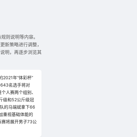
与规则说明等内容。
统更新策略进行调整，
则说明，再逐步浏览其
021年“体彩杯”
643名选手将对
道个人赛两个组别、
斤级和52公斤级冠
队的马端斌拿下66
加重视基础体能的
赛将展开男子73公