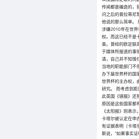
传闻都是编造的，
问之后的普拉蒂尼
他说的那么简单。
涉嫌2010年在世
权。而这已经不是
查。曾经的欧足联
于媒体所报道的事
清，自己并不知情
当地的职能部门不
办下届世界杯的国家
世界杯的主办权，
研究。 而考虑到
此英国《镜报》还
原因是这些国家都
《太阳报》则表示
卡塔尔被认定在申
有证据表明（卡塔
斯说，“如果事实