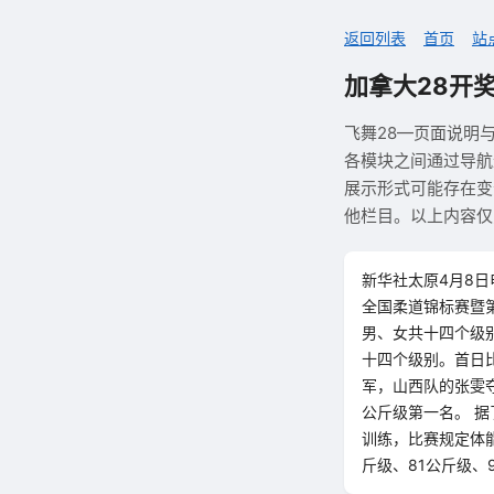
返回列表
首页
站
加拿大28开
飞舞28—页面说明
各模块之间通过导航
展示形式可能存在变
他栏目。以上内容仅
新华社太原4月8日
全国柔道锦标赛暨
男、女共十四个级
十四个级别。首日
军，山西队的张雯
公斤级第一名。 
训练，比赛规定体
斤级、81公斤级、