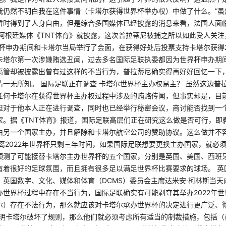
我仍然不明白我在这件事情（卡塔尔获得世界杯举办权）中做了什么。”虽
暂时得到了人身自由，但是综合多国媒体已经披露的消息来看，法国人面
 阿根廷媒体《TNT体育》就披露，这次普拉蒂尼被捕之所以如此受人关
界杯申办期间和卡塔尔当局举行了会面，在获得好处后投票支持卡塔尔获得2
卡塔尔第一次涉嫌贿选丑闻，过去多名国际足联执委都因为世界杯申办期
高管却被披露出曾有过这样的不当行为，普拉蒂尼确实得再好好回忆一下
情一无所知。 国际足联正在调查 卡塔尔世界杯主办权易主？ 虽然这边普
任何卡塔尔在获得世界杯主办权过程中涉及的贿赂传闻，但事实却是，目
但对于他本人正在进行调查，同时也已经举行秘密会议，商讨能否找到一
。据《TNT体育》报道，国际足联高层们正在研究这么做是否可行，即剥
由另一个国家主办，并且解除和卡塔尔航空公司的赞助协议。这么做并不
距离2022年世界杯只剩三年时间，如果国际足联想要更换主办国家，就必
预测了可能接替卡塔尔主办世界杯的五个国家，分别是英国、美国、西班
有着很好的足球氛围，而且拥有很多足以满足世界杯比赛要求的球场。 英
，英国数字、文化、媒体和体育（DCMS）委员会主席达米安·柯林斯当天
办世界杯过程中存在不当行为，国际足联确实有可能剥夺其举办2022年世
尔）存在不法行为，那么就应该对卡塔尔承办世界杯的决定进行更广泛、彻
证明卡塔尔破坏了规则，那么他们就必须考虑所有适当的制裁措施，包括（