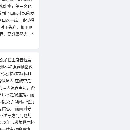
队能拿到第三名也
看到了国际排坛的发
网口这一端，我觉得
，对于失利，郎平则
距，要继续努力。”
任欧足联主席普拉蒂
洲区40强赛抽签仪
正受到越来越多非
是做证人 在被带走
代理人发表声明，否
蒂尼不是被逮捕，而
人接受了询问。他沉
信心。 而面对守
不过考虑到问题的
022年卡塔尔世界杯
是一件有趣的事情。