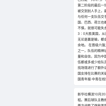
第二阶段的最后一场
被交到别人手上，
与任何一支队伍交
国、巴西、荷兰也
不慎，就很可能失
3∶0大胜美国，
无论是赢是输，都
余地。 在晋级六
之一，队伍的精神
量和自信，因为中
伍都或多或少给队
找场馆进行了额外
国女排在比赛的关键
国青年报·中青在
新华社横滨10月2
程。赛后球队主教
两次战胜了强敌美