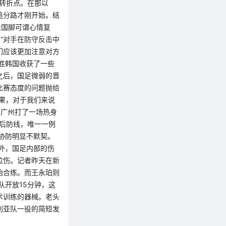
的转折点。在那以
追分路才刚开始。结
众国脚可谓心情复
“对手在防守反击中
们应该更加注意对方
胜韩国收获了一些
之后，国足微弱的晋
比赛态度的问题抛给
果，对于我们来说
的广州打了一场热身
在后防线，唯一一例
协防明显不默契。
外，国足内部的伤
拉伤。记者昨天在新
始合练。而王永珀则
队开放15分钟，这
术训练的器械。老头
利亚队一役的简短发