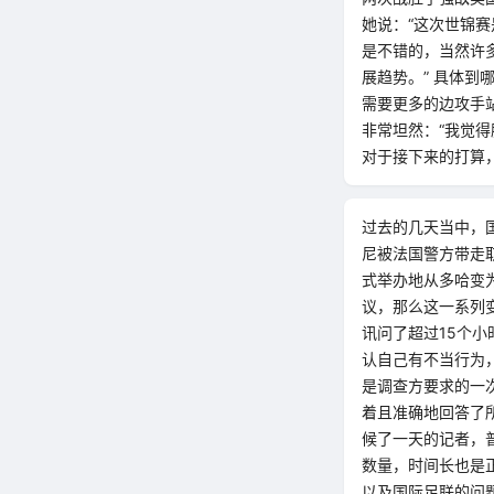
她说：“这次世锦
是不错的，当然许
展趋势。” 具体
需要更多的边攻手
非常坦然：“我觉
对于接下来的打算
过去的几天当中，
尼被法国警方带走
式举办地从多哈变
议，那么这一系列变
讯问了超过15个
认自己有不当行为
是调查方要求的一
着且准确地回答了
候了一天的记者，
数量，时间长也是正
以及国际足联的问