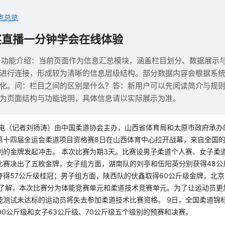
点总览
奖直播一分钟学会在线体验
与功能介绍：当前页面作为信息汇总模块，涵盖栏目划分、数据展示
进行连接，形成较为清晰的信息层级结构。部分数据内容会根据系
化。问：栏目之间的区别是什么？答：新用户可以先阅读简介与规
为页面结构与功能说明，具体信息请以实际展示为准。
电（记者刘扬涛）由中国柔道协会主办，山西省体育局和太原市政府承办的2
第十四届全运会柔道项目资格赛8日在山西体育中心拉开战幕，来自全国的
别的金牌发起冲击。 本次比赛为期3天。比赛设男子柔道个人赛、女子柔
比赛决出了五枚金牌，女子组方面，湖南队的刘亭和伍阳英分别获得48公
夺得57公斤级桂冠；男子组方面，陕西队的伏鑫取得60公斤级金牌，北京
据了解，本次比赛分为体能竞赛单元和柔道技术竞赛单元。为了让运动员更
能测试未达标的运动员将失去参加柔道技术比赛资格。 9日，全国柔道锦标
90公斤级和女子63公斤级、70公斤级五个级别的预赛和决赛。