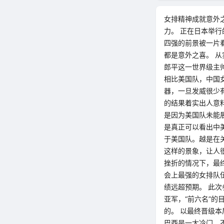
女排精神成就意外
力。 正在日本举行
四强的前景被一片
都是意外之喜。 
郎平这一世界级主
相比美国队，中国
器，一旦发威很少
的结果着实出人意料
是因为美国队未能
是真正可以看出中
于美国队。越是在
这样的景象，让人
挫折的情况下，最
会上最强的女排队
绩远超预期。 此
亚军，“前六名”
的。 以最终晋级
巴西是一大冷门，