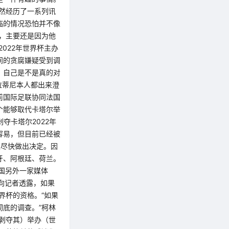
然经历了一系列讯
临的情况恐怕并不像
注，主要还是因为他
022年世界杯主办
间的贪腐嫌疑受到调
，自己是不是真的对
拉蒂尼本人都出来澄
前国际足联协同法国
个能够取代卡塔尔举
夺卡塔尔2022年
容易，但目前已经被
须尽快做出决定。因
牙、阿根廷、荷兰。
国另外一家媒体
向记者透露，如果
界杯的资格。“如果
底的调查。”柯林
剥夺其）举办（世