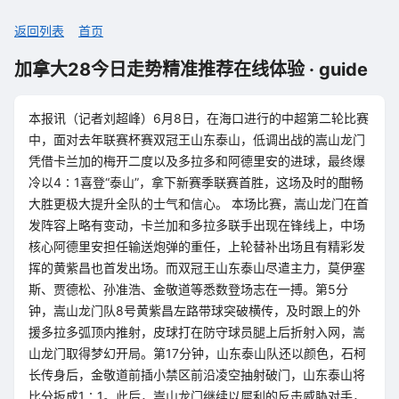
返回列表
首页
加拿大28今日走势精准推荐在线体验 · guide
本报讯（记者刘超峰）6月8日，在海口进行的中超第二轮比赛
中，面对去年联赛杯赛双冠王山东泰山，低调出战的嵩山龙门
凭借卡兰加的梅开二度以及多拉多和阿德里安的进球，最终爆
冷以4∶1喜登“泰山”，拿下新赛季联赛首胜，这场及时的酣畅
大胜更极大提升全队的士气和信心。 本场比赛，嵩山龙门在首
发阵容上略有变动，卡兰加和多拉多联手出现在锋线上，中场
核心阿德里安担任输送炮弹的重任，上轮替补出场且有精彩发
挥的黄紫昌也首发出场。而双冠王山东泰山尽遣主力，莫伊塞
斯、贾德松、孙准浩、金敬道等悉数登场志在一搏。第5分
钟，嵩山龙门队8号黄紫昌左路带球突破横传，及时跟上的外
援多拉多弧顶内推射，皮球打在防守球员腿上后折射入网，嵩
山龙门取得梦幻开局。第17分钟，山东泰山队还以颜色，石柯
长传身后，金敬道前插小禁区前沿凌空抽射破门，山东泰山将
比分扳成1∶1。此后，嵩山龙门继续以犀利的反击威胁对手，