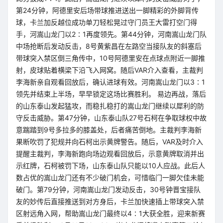
第24分钟，阿德里安后场带球推进送出一脚精彩的外脚背传
球，卡兰加反越位成功单刀轻松晃过守门员王大雷打空门得
手，河嵩山龙门以2∶1再度领先。第44分钟，河南嵩山龙门队
中场抢断后发动反击，8号黄紫昌在左路空当接队友的斜塞后
带球突入禁区倒三角传中，10号阿德里安在点球点附近一脚推
射，皮球贴着横梁下沿飞入网窝。随后VAR介入查看，主裁判
李海新亲自观看回放后，确认进球有效。河南嵩山龙门以3∶1
领先并结束上半场，早早锁定这场比赛胜利。 易边再战，落后
的山东泰山发起猛攻，而稳扎稳打的嵩山龙门继续以犀利的防
守反击威胁。第47分钟，山东泰山队27号石柯在争取球权中故
意踹踏到9号多拉多的膝盖处，后者痛苦倒地。主裁判李海新
果断吹罚了犯规并向石柯出示黄牌警告。随后，VAR及时介入
提醒主裁判，李海新跑向场边观看回放后，示意黄牌取消并出
示红牌，石柯被罚下场，山东泰山队只能以10人应战。此后人
数占优的嵩山龙门还有不少破门机会，可惜临门一脚欠佳未能
破门。第79分钟，河南嵩山龙门发动反击，30号钟晋宝接队
友的妙传后直接推送到对方身后，卡兰加快速插上带球突入禁
区射远角入网，帮助嵩山龙门最终以4∶1大获全胜，迎来新赛