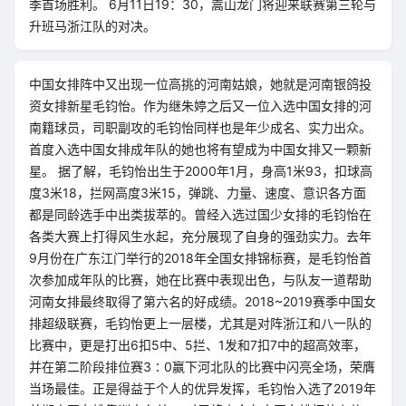
季首场胜利。 6月11日19：30，嵩山龙门将迎来联赛第三轮与
升班马浙江队的对决。
中国女排阵中又出现一位高挑的河南姑娘，她就是河南银鸽投
资女排新星毛钧怡。作为继朱婷之后又一位入选中国女排的河
南籍球员，司职副攻的毛钧怡同样也是年少成名、实力出众。
首度入选中国女排成年队的她也将有望成为中国女排又一颗新
星。 据了解，毛钧怡出生于2000年1月，身高1米93，扣球高
度3米18，拦网高度3米15，弹跳、力量、速度、意识各方面
都是同龄选手中出类拔萃的。曾经入选过国少女排的毛钧怡在
各类大赛上打得风生水起，充分展现了自身的强劲实力。去年
9月份在广东江门举行的2018年全国女排锦标赛，是毛钧怡首
次参加成年队的比赛，她在比赛中表现出色，与队友一道帮助
河南女排最终取得了第六名的好成绩。2018~2019赛季中国女
排超级联赛，毛钧怡更上一层楼，尤其是对阵浙江和八一队的
比赛中，更是打出6扣5中、5拦、1发和7扣7中的超高效率，
并在第二阶段排位赛3∶0赢下河北队的比赛中闪亮全场，荣膺
当场最佳。正是得益于个人的优异发挥，毛钧怡入选了2019年